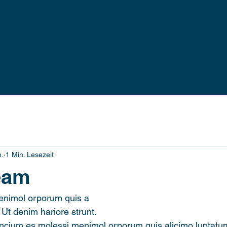
n.
1 Min. Lesezeit
eam
enimol orporum quis a
 Ut denim hariore strunt.
Incium es molessi menimol orporum quis alicimo luptatum