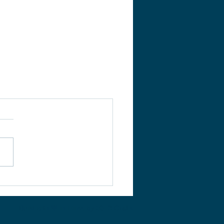
Build with 💙 in Flims by
0813 Grafik