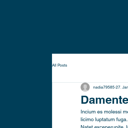
All Posts
nadia79585
27. Ja
Dament
Incium es molessi m
licimo luptatum fuga.
Natet exceperupite. 